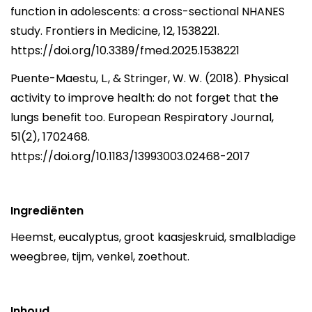
function in adolescents: a cross-sectional NHANES
study. Frontiers in Medicine, 12, 1538221.
https://doi.org/10.3389/fmed.2025.1538221
Puente-Maestu, L., & Stringer, W. W. (2018). Physical
activity to improve health: do not forget that the
lungs benefit too. European Respiratory Journal,
51(2), 1702468.
https://doi.org/10.1183/13993003.02468-2017
Ingrediënten
Heemst, eucalyptus, groot kaasjeskruid, smalbladige
weegbree, tijm, venkel, zoethout.
Inhoud