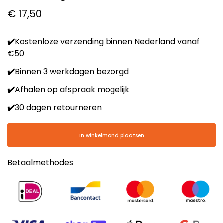
Normale
€ 17,50
prijs
✔️
Kostenloze verzending binnen Nederland vanaf
€50
✔️
Binnen 3 werkdagen bezorgd
✔️
Afhalen op afspraak mogelijk
✔️
30 dagen retourneren
In winkelmand plaatsen
Betaalmethodes